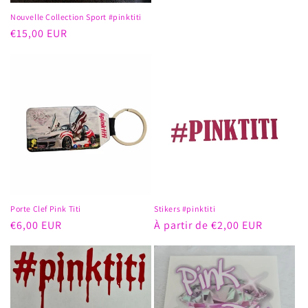
Nouvelle Collection Sport #pinktiti
Prix
€15,00 EUR
habituel
Porte Clef Pink Titi
Stikers #pinktiti
Prix
€6,00 EUR
Prix
À partir de €2,00 EUR
habituel
habituel