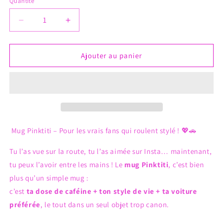
Quantité
Quantité
Réduire
Augmenter
la
la
quantité
quantité
de
de
Ajouter au panier
Mug
Mug
PINK
PINK
TITI
TITI
Mug Pinktiti – Pour les vrais fans qui roulent stylé ! 💖🚗
Tu l’as vue sur la route, tu l’as aimée sur Insta… maintenant,
tu peux l’avoir entre les mains ! Le
mug Pinktiti
, c’est bien
plus qu’un simple mug :
c’est
ta dose de caféine + ton style de vie + ta voiture
préférée
, le tout dans un seul objet trop canon.