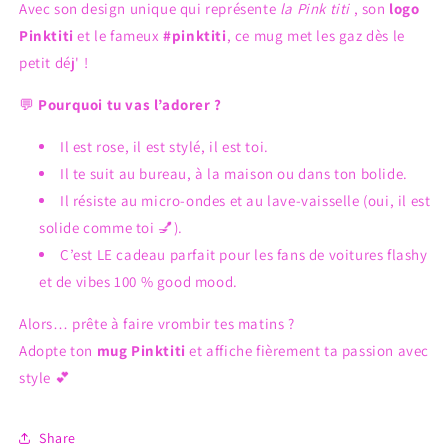
Avec son design unique qui représente
la Pink titi
, son
logo
Pinktiti
et le fameux
#pinktiti
, ce mug met les gaz dès le
petit déj' !
💬
Pourquoi tu vas l’adorer ?
Il est rose, il est stylé, il est toi.
Il te suit au bureau, à la maison ou dans ton bolide.
Il résiste au micro-ondes et au lave-vaisselle (oui, il est
solide comme toi 💅).
C’est LE cadeau parfait pour les fans de voitures flashy
et de vibes 100 % good mood.
Alors… prête à faire vrombir tes matins ?
Adopte ton
mug Pinktiti
et affiche fièrement ta passion avec
style 💕
Share