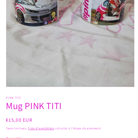
Ouvrir
le
média
PINK TITI
Mug PINK TITI
1
dans
une
fenêtre
Prix
€15,00 EUR
modale
habituel
Taxes incluses.
Frais d'expédition
calculés à l'étape de paiement.